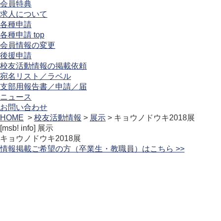
会員特典
求人について
各種申請
各種申請 top
会員情報の変更
後援申請
校友活動情報の掲載依頼
宛名リスト／ラベル
支部用報告書／申請／届
ニュース
お問い合わせ
HOME
>
校友活動情報
>
展示
> キョウノドウキ2018展
[msb! info]
展示
キョウノドウキ2018展
情報掲載ご希望の方（卒業生・教職員）はこちら >>