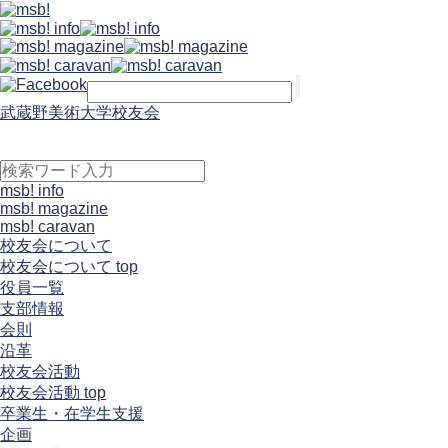
武蔵野美術大学校友会
msb! info
msb! magazine
msb! caravan
校友会について
校友会について top
役員一覧
支部情報
会則
沿革
校友会活動
校友会活動 top
卒業生・在学生支援
企画