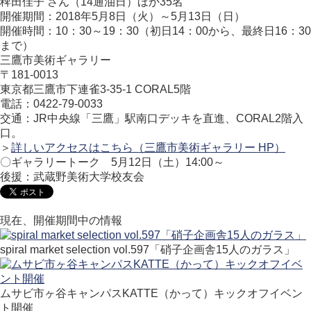
稗田佳子 さん（14通油日）ほか35名
開催期間：2018年5月8日（火）～5月13日（日）
開催時間：10：30～19：30（初日14：00から、最終日16：30
まで）
三鷹市美術ギャラリー
〒181-0013
東京都三鷹市下連雀3-35-1 CORAL5階
電話：0422-79-0033
交通：JR中央線「三鷹」駅南口デッキを直進、CORAL2階入
口。
＞
詳しいアクセスはこちら（三鷹市美術ギャラリー HP）
〇ギャラリートーク 5月12日（土）14:00～
後援：武蔵野美術大学校友会
現在、開催期間中の情報
spiral market selection vol.597「硝子企画舎15人のガラス」
ムサビ市ヶ谷キャンパスKATTE（かって）キックオフイベン
ト開催