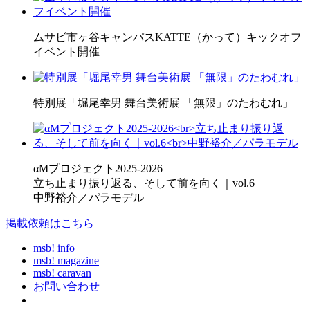
ムサビ市ヶ谷キャンパスKATTE（かって）キックオフ
イベント開催
特別展「堀尾幸男 舞台美術展 「無限」のたわむれ」
αMプロジェクト2025-2026
立ち止まり振り返る、そして前を向く｜vol.6
中野裕介／パラモデル
掲載依頼はこちら
msb! info
msb! magazine
msb! caravan
お問い合わせ