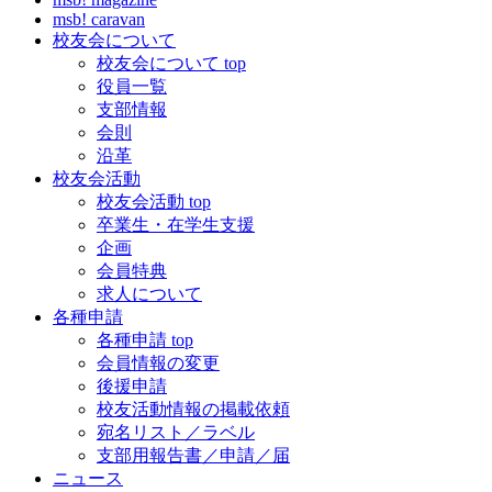
msb! caravan
校友会について
校友会について top
役員一覧
支部情報
会則
沿革
校友会活動
校友会活動 top
卒業生・在学生支援
企画
会員特典
求人について
各種申請
各種申請 top
会員情報の変更
後援申請
校友活動情報の掲載依頼
宛名リスト／ラベル
支部用報告書／申請／届
ニュース