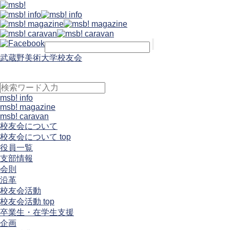
武蔵野美術大学校友会
msb! info
msb! magazine
msb! caravan
校友会について
校友会について top
役員一覧
支部情報
会則
沿革
校友会活動
校友会活動 top
卒業生・在学生支援
企画