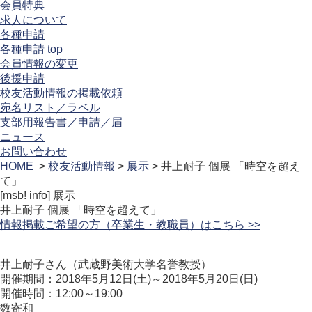
会員特典
求人について
各種申請
各種申請 top
会員情報の変更
後援申請
校友活動情報の掲載依頼
宛名リスト／ラベル
支部用報告書／申請／届
ニュース
お問い合わせ
HOME
>
校友活動情報
>
展示
> 井上耐子 個展 「時空を超え
て」
[msb! info]
展示
井上耐子 個展 「時空を超えて」
情報掲載ご希望の方（卒業生・教職員）はこちら >>
井上耐子さん（武蔵野美術大学名誉教授）
開催期間：2018年5月12日(土)～2018年5月20日(日)
開催時間：12:00～19:00
数寄和