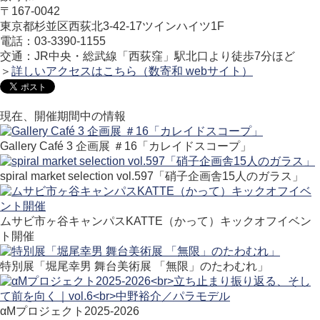
〒167-0042
東京都杉並区西荻北3-42-17ツインハイツ1F
電話：03-3390-1155
交通：JR中央・総武線「西荻窪」駅北口より徒歩7分ほど
＞
詳しいアクセスはこちら（数寄和 webサイト）
現在、開催期間中の情報
Gallery Café 3 企画展 ＃16「カレイドスコープ」
spiral market selection vol.597「硝子企画舎15人のガラス」
ムサビ市ヶ谷キャンパスKATTE（かって）キックオフイベン
ト開催
特別展「堀尾幸男 舞台美術展 「無限」のたわむれ」
αMプロジェクト2025-2026