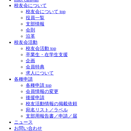
校友会について
校友会について top
役員一覧
支部情報
会則
沿革
校友会活動
校友会活動 top
卒業生・在学生支援
企画
会員特典
求人について
各種申請
各種申請 top
会員情報の変更
後援申請
校友活動情報の掲載依頼
宛名リスト／ラベル
支部用報告書／申請／届
ニュース
お問い合わせ