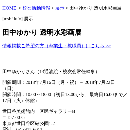
HOME
>
校友活動情報
>
展示
> 田中ゆかり 透明水彩画展
[msb! info]
展示
田中ゆかり 透明水彩画展
情報掲載ご希望の方（卒業生・教職員）はこちら >>
田中ゆかりさん（13通油絵・校友会常任幹事）
開催期間：2018年7月16日（月・祝）～ 2018年7月22日
（日）
開催時間：10:00～18:00（初日13:00から、最終日16:00まで／
17日（火）休館）
世田谷美術館内 区民ギャラリー
B
〒157-0075
東京都世田谷区砧公園1-2
電話：
03-3415-6011