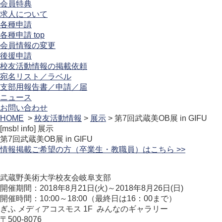
会員特典
求人について
各種申請
各種申請 top
会員情報の変更
後援申請
校友活動情報の掲載依頼
宛名リスト／ラベル
支部用報告書／申請／届
ニュース
お問い合わせ
HOME
>
校友活動情報
>
展示
> 第7回武蔵美OB展 in GIFU
[msb! info]
展示
第7回武蔵美OB展 in GIFU
情報掲載ご希望の方（卒業生・教職員）はこちら >>
武蔵野美術大学校友会岐阜支部
開催期間：2018年8月21日(火)～2018年8月26日(日)
開催時間：10:00～18:00（最終日は16：00まで）
ぎふ メディアコスモス 1F みんなのギャラリー
〒500-8076