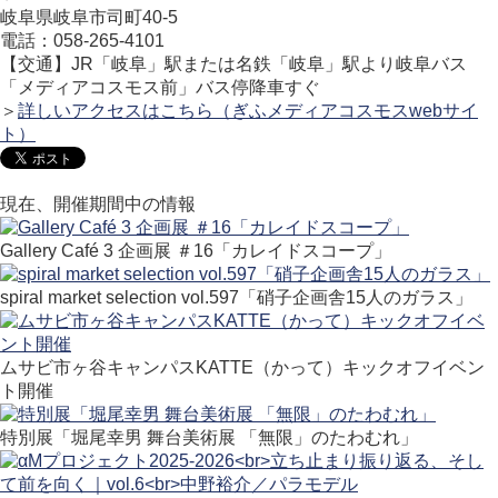
岐阜県岐阜市司町40-5
電話：058-265-4101
【交通】JR「岐阜」駅または名鉄「岐阜」駅より岐阜バス
「メディアコスモス前」バス停降車すぐ
＞
詳しいアクセスはこちら（ぎふメディアコスモスwebサイ
ト）
現在、開催期間中の情報
Gallery Café 3 企画展 ＃16「カレイドスコープ」
spiral market selection vol.597「硝子企画舎15人のガラス」
ムサビ市ヶ谷キャンパスKATTE（かって）キックオフイベン
ト開催
特別展「堀尾幸男 舞台美術展 「無限」のたわむれ」