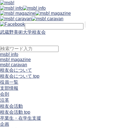
武蔵野美術大学校友会
msb! info
msb! magazine
msb! caravan
校友会について
校友会について top
役員一覧
支部情報
会則
沿革
校友会活動
校友会活動 top
卒業生・在学生支援
企画