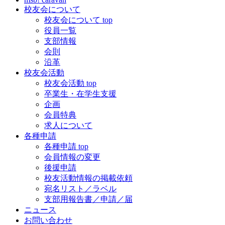
校友会について
校友会について top
役員一覧
支部情報
会則
沿革
校友会活動
校友会活動 top
卒業生・在学生支援
企画
会員特典
求人について
各種申請
各種申請 top
会員情報の変更
後援申請
校友活動情報の掲載依頼
宛名リスト／ラベル
支部用報告書／申請／届
ニュース
お問い合わせ