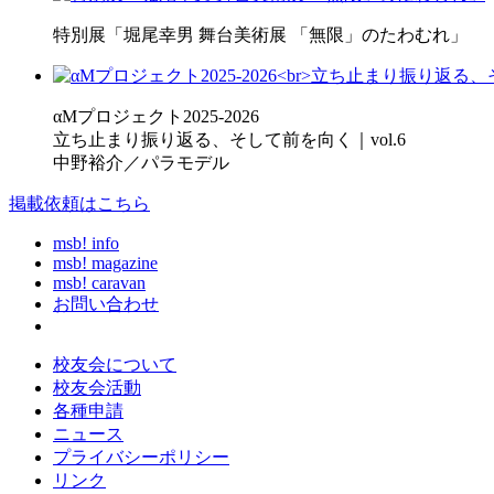
特別展「堀尾幸男 舞台美術展 「無限」のたわむれ」
αMプロジェクト2025-2026
立ち止まり振り返る、そして前を向く｜vol.6
中野裕介／パラモデル
掲載依頼はこちら
msb! info
msb! magazine
msb! caravan
お問い合わせ
校友会について
校友会活動
各種申請
ニュース
プライバシーポリシー
リンク