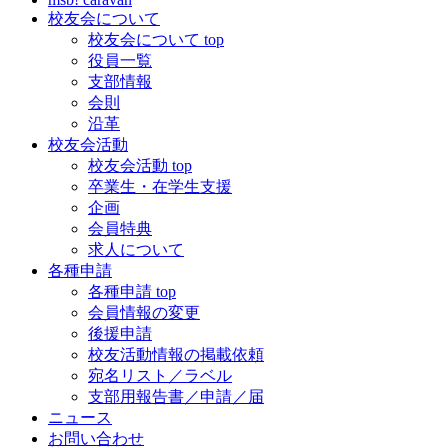
校友会について
校友会について top
役員一覧
支部情報
会則
沿革
校友会活動
校友会活動 top
卒業生・在学生支援
企画
会員特典
求人について
各種申請
各種申請 top
会員情報の変更
後援申請
校友活動情報の掲載依頼
宛名リスト／ラベル
支部用報告書／申請／届
ニュース
お問い合わせ