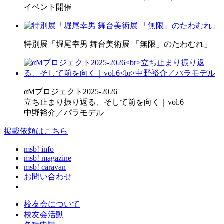
イベント開催
特別展「堀尾幸男 舞台美術展 「無限」のたわむれ」
αMプロジェクト2025-2026
立ち止まり振り返る、そして前を向く｜vol.6
中野裕介／パラモデル
掲載依頼はこちら
msb! info
msb! magazine
msb! caravan
お問い合わせ
校友会について
校友会活動