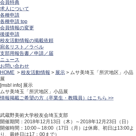
会員特典
求人について
各種申請
各種申請 top
会員情報の変更
後援申請
校友活動情報の掲載依頼
宛名リスト／ラベル
支部用報告書／申請／届
ニュース
お問い合わせ
HOME
>
校友活動情報
>
展示
> ムサ美埼玉「所沢地区」小品
展
[msb! info]
展示
ムサ美埼玉「所沢地区」小品展
情報掲載ご希望の方（卒業生・教職員）はこちら >>
武蔵野美術大学校友会埼玉支部
開催期間：2018年12月13日（木）～2018年12月23日（日）
開催時間：10:00～18:00（17日（月）は休廊、初日は13:00よ
り、最終日は17：00まで）