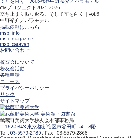
αMプロジェクト2025-2026
立ち止まり振り返る、そして前を向く｜vol.6
中野裕介／パラモデル
掲載依頼はこちら
msb! info
msb! magazine
msb! caravan
お問い合わせ
校友会について
校友会活動
各種申請
ニュース
プライバシーポリシー
リンク
サイトマップ
武蔵野美術大学校友会本部事務局
〒162-0843 東京都新宿区市谷田町1-4 8階
Tel :
03-5579-2789
/ Fax : 03-5579-2868