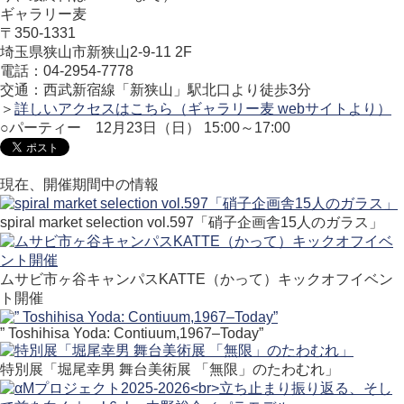
ギャラリー麦
〒350-1331
埼玉県狭山市新狭山2-9-11 2F
電話：04-2954-7778
交通：
西武新宿線「新狭山」駅北口より徒歩3分
＞
詳しいアクセスはこちら（ギャラリー麦 webサイトより）
○パーティー 12月23日（日） 15:00～17:00
現在、開催期間中の情報
spiral market selection vol.597「硝子企画舎15人のガラス」
ムサビ市ヶ谷キャンパスKATTE（かって）キックオフイベン
ト開催
” Toshihisa Yoda: Contiuum,1967–Today”
特別展「堀尾幸男 舞台美術展 「無限」のたわむれ」