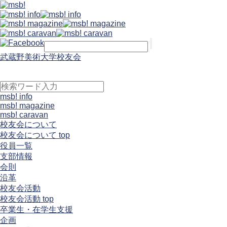
武蔵野美術大学校友会
msb! info
msb! magazine
msb! caravan
校友会について
校友会について top
役員一覧
支部情報
会則
沿革
校友会活動
校友会活動 top
卒業生・在学生支援
企画