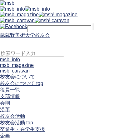
武蔵野美術大学校友会
msb! info
msb! magazine
msb! caravan
校友会について
校友会について top
役員一覧
支部情報
会則
沿革
校友会活動
校友会活動 top
卒業生・在学生支援
企画