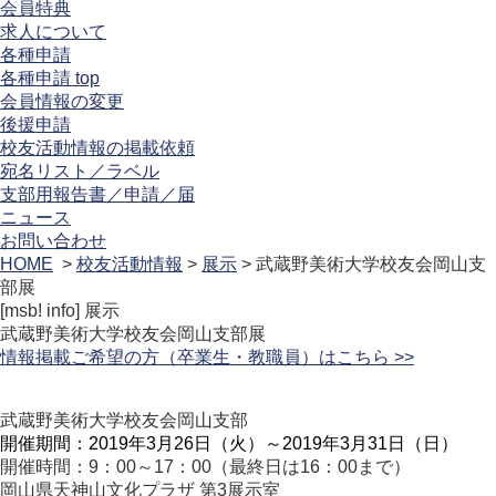
会員特典
求人について
各種申請
各種申請 top
会員情報の変更
後援申請
校友活動情報の掲載依頼
宛名リスト／ラベル
支部用報告書／申請／届
ニュース
お問い合わせ
HOME
>
校友活動情報
>
展示
> 武蔵野美術大学校友会岡山支
部展
[msb! info]
展示
武蔵野美術大学校友会岡山支部展
情報掲載ご希望の方（卒業生・教職員）はこちら >>
武蔵野美術大学校友会岡山支部
開催期間：2019年3月26日（火）～2019年3月31日（日）
開催時間：9：00～17：00（最終日は16：00まで）
岡山県天神山文化プラザ 第3展示室