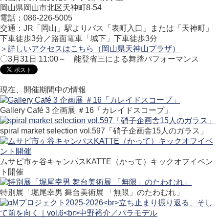
岡山県岡山市北区天神町8-54
電話：086-226-5005
交通：JR「岡山」駅よりバス「表町入口」または「天神町」
下車徒歩3分／路面電車「城下」下車徒歩3分
＞
詳しいアクセスはこちら（岡山県天神山プラザ）
〇3月31日 11:00～ 能登省三による舞踏パフォーマンス
現在、開催期間中の情報
Gallery Café 3 企画展 ＃16「カレイドスコープ」
spiral market selection vol.597「硝子企画舎15人のガラス」
ムサビ市ヶ谷キャンパスKATTE（かって）キックオフイベン
ト開催
特別展「堀尾幸男 舞台美術展 「無限」のたわむれ」