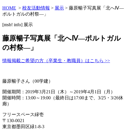
HOME
>
校友活動情報
>
展示
> 藤原暢子写真展「北へⅣ―
ポルトガルの村祭―」
[msb! info]
展示
藤原暢子写真展「北へⅣ―ポルトガル
の村祭―」
情報掲載ご希望の方（卒業生・教職員）はこちら >>
藤原暢子さん（00学建）
開催期間：2019年3月21日（木）～2019年4月1日（月）
開催時間：13:00～19:00（最終日は17:00まで、3/25・3/26休
廊）
フリースペース緑壱
〒130-0021
東京都墨田区緑1-8-3