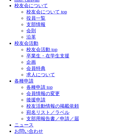
校友会について
校友会について top
役員一覧
支部情報
会則
沿革
校友会活動
校友会活動 top
卒業生・在学生支援
企画
会員特典
求人について
各種申請
各種申請 top
会員情報の変更
後援申請
校友活動情報の掲載依頼
宛名リスト／ラベル
支部用報告書／申請／届
ニュース
お問い合わせ