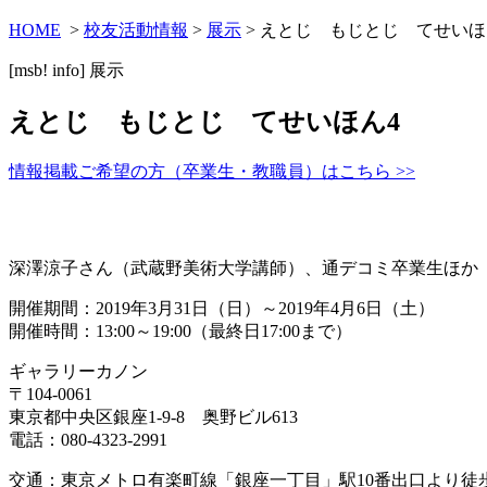
HOME
>
校友活動情報
>
展示
> えとじ もじとじ てせいほ
[msb! info]
展示
えとじ もじとじ てせいほん4
情報掲載ご希望の方（卒業生・教職員）はこちら >>
深澤涼子さん（武蔵野美術大学講師）、通デコミ卒業生ほか
開催期間：2019年3月31日（日）～2019年4月6日（土）
開催時間：13:00～19:00（最終日17:00まで）
ギャラリーカノン
〒104-0061
東京都中央区銀座1-9-8 奥野ビル613
電話：080-4323-2991
交通：東京メトロ有楽町線「銀座一丁目」駅10番出口より徒歩