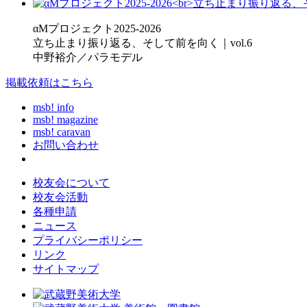
αMプロジェクト2025-2026
立ち止まり振り返る、そして前を向く｜vol.6
中野裕介／パラモデル
掲載依頼はこちら
msb! info
msb! magazine
msb! caravan
お問い合わせ
校友会について
校友会活動
各種申請
ニュース
プライバシーポリシー
リンク
サイトマップ