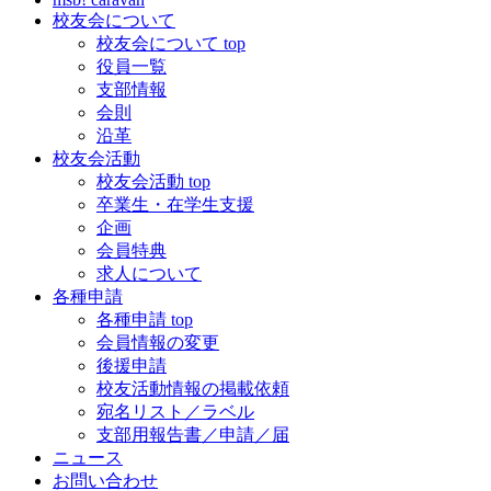
校友会について
校友会について top
役員一覧
支部情報
会則
沿革
校友会活動
校友会活動 top
卒業生・在学生支援
企画
会員特典
求人について
各種申請
各種申請 top
会員情報の変更
後援申請
校友活動情報の掲載依頼
宛名リスト／ラベル
支部用報告書／申請／届
ニュース
お問い合わせ