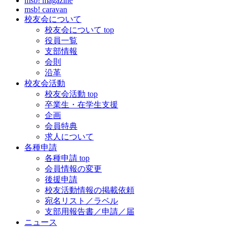
msb! magazine
msb! caravan
校友会について
校友会について top
役員一覧
支部情報
会則
沿革
校友会活動
校友会活動 top
卒業生・在学生支援
企画
会員特典
求人について
各種申請
各種申請 top
会員情報の変更
後援申請
校友活動情報の掲載依頼
宛名リスト／ラベル
支部用報告書／申請／届
ニュース