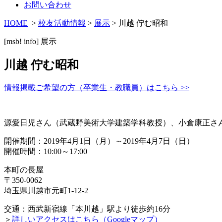
お問い合わせ
HOME
>
校友活動情報
>
展示
> 川越 佇む昭和
[msb! info]
展示
川越 佇む昭和
情報掲載ご希望の方（卒業生・教職員）はこちら >>
源愛日児さん（武蔵野美術大学建築学科教授）、小倉康正さん
開催期間：2019年4月1日（月）～2019年4月7日（日）
開催時間：10:00～17:00
本町の長屋
〒350-0062
埼玉県川越市元町1-12-2
交通：西武新宿線「本川越」駅より徒歩約16分
＞
詳しいアクセスはこちら（Googleマップ）