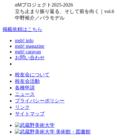
αMプロジェクト2025-2026
立ち止まり振り返る、そして前を向く｜vol.6
中野裕介／パラモデル
掲載依頼はこちら
msb! info
msb! magazine
msb! caravan
お問い合わせ
校友会について
校友会活動
各種申請
ニュース
プライバシーポリシー
リンク
サイトマップ