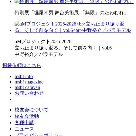
特別展「堀尾幸男 舞台美術展 「無限」のたわむれ」
αMプロジェクト2025-2026
立ち止まり振り返る、そして前を向く｜vol.6
中野裕介／パラモデル
掲載依頼はこちら
msb! info
msb! magazine
msb! caravan
お問い合わせ
校友会について
校友会活動
各種申請
ニュース
プライバシーポリシー