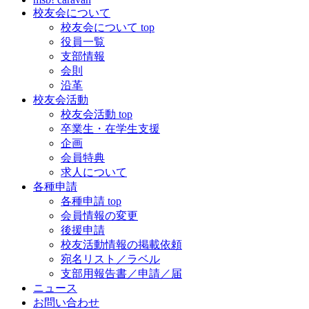
校友会について
校友会について top
役員一覧
支部情報
会則
沿革
校友会活動
校友会活動 top
卒業生・在学生支援
企画
会員特典
求人について
各種申請
各種申請 top
会員情報の変更
後援申請
校友活動情報の掲載依頼
宛名リスト／ラベル
支部用報告書／申請／届
ニュース
お問い合わせ