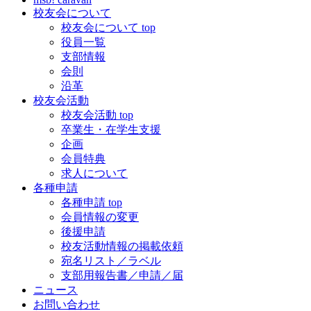
校友会について
校友会について top
役員一覧
支部情報
会則
沿革
校友会活動
校友会活動 top
卒業生・在学生支援
企画
会員特典
求人について
各種申請
各種申請 top
会員情報の変更
後援申請
校友活動情報の掲載依頼
宛名リスト／ラベル
支部用報告書／申請／届
ニュース
お問い合わせ