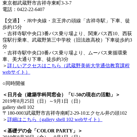
東京都武蔵野市吉祥寺東町3-3-7
電話：0422-22-6407
【交通】・JR中央線・京王井の頭線「吉祥寺駅」下車、徒
歩約15分
・吉祥寺駅中央口3番バス乗り場より、関東バス西10、西荻
窪駅行乗車、武蔵野第三中学校（旧法政高校）下車徒歩約3
分
・吉祥寺駅中央口0番バス乗り場より、ムーバス東循環乗
車、美大通り下車、徒歩約3分
＞
詳しいアクセスはこちら（武蔵野美術大学通信教育課程
webサイト）
○同時開催
＜日月会（建築学科同窓会）「U-50の現在の活動」＞
2019年8月25日（日）～9月1日（日）
gallery shell 102
〒180-0003武蔵野市吉祥寺南町2-29-10エクセル井の頭102
＞
詳細はこちら（gallery shell 102 webサイト）
＜基礎デの会「COLOR PARTY」＞