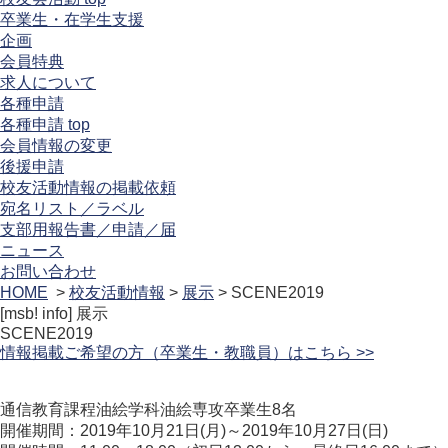
卒業生・在学生支援
企画
会員特典
求人について
各種申請
各種申請 top
会員情報の変更
後援申請
校友活動情報の掲載依頼
宛名リスト／ラベル
支部用報告書／申請／届
ニュース
お問い合わせ
HOME
>
校友活動情報
>
展示
> SCENE2019
[msb! info]
展示
SCENE2019
情報掲載ご希望の方（卒業生・教職員）はこちら >>
通信教育課程油絵学科油絵専攻卒業生8名
開催期間：2019年10月21日(月)～2019年10月27日(日)