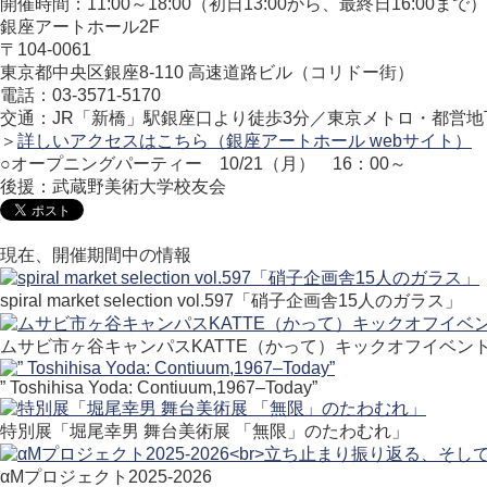
開催時間：11:00～18:00（初日13:00から、最終日16:00まで）
銀座アートホール2F
〒104-0061
東京都中央区銀座8-110 高速道路ビル（コリドー街）
電話：03-3571-5170
交通：JR「新橋」駅銀座口より徒歩3分／東京メトロ・都営地
＞
詳しいアクセスはこちら（銀座アートホール webサイト）
○オープニングパーティー 10/21（月） 16：00～
後援：武蔵野美術大学校友会
現在、開催期間中の情報
spiral market selection vol.597「硝子企画舎15人のガラス」
ムサビ市ヶ谷キャンパスKATTE（かって）キックオフイベン
” Toshihisa Yoda: Contiuum,1967–Today”
特別展「堀尾幸男 舞台美術展 「無限」のたわむれ」
αMプロジェクト2025-2026