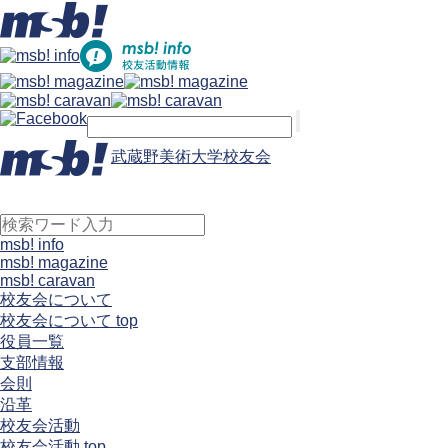
武蔵野美術大学校友会
msb! info
msb! magazine
msb! caravan
校友会について
校友会について top
役員一覧
支部情報
会則
沿革
校友会活動
校友会活動 top