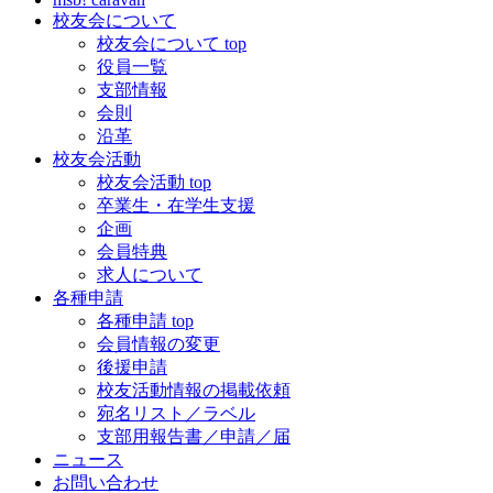
校友会について
校友会について top
役員一覧
支部情報
会則
沿革
校友会活動
校友会活動 top
卒業生・在学生支援
企画
会員特典
求人について
各種申請
各種申請 top
会員情報の変更
後援申請
校友活動情報の掲載依頼
宛名リスト／ラベル
支部用報告書／申請／届
ニュース
お問い合わせ