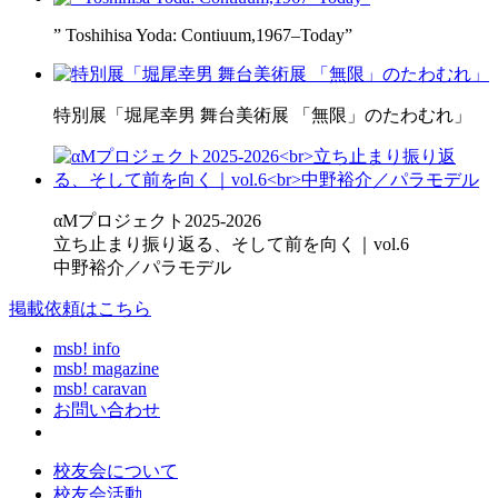
” Toshihisa Yoda: Contiuum,1967–Today”
特別展「堀尾幸男 舞台美術展 「無限」のたわむれ」
αMプロジェクト2025-2026
立ち止まり振り返る、そして前を向く｜vol.6
中野裕介／パラモデル
掲載依頼はこちら
msb! info
msb! magazine
msb! caravan
お問い合わせ
校友会について
校友会活動