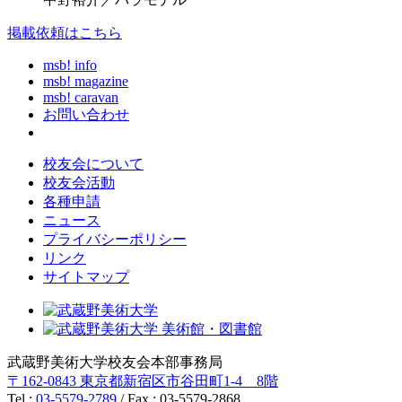
掲載依頼はこちら
msb! info
msb! magazine
msb! caravan
お問い合わせ
校友会について
校友会活動
各種申請
ニュース
プライバシーポリシー
リンク
サイトマップ
武蔵野美術大学校友会本部事務局
〒162-0843 東京都新宿区市谷田町1-4 8階
Tel :
03-5579-2789
/ Fax : 03-5579-2868