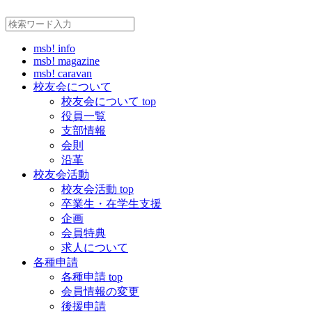
msb! info
msb! magazine
msb! caravan
校友会について
校友会について top
役員一覧
支部情報
会則
沿革
校友会活動
校友会活動 top
卒業生・在学生支援
企画
会員特典
求人について
各種申請
各種申請 top
会員情報の変更
後援申請