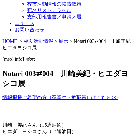
校友活動情報の掲載依頼
宛名リスト／ラベル
支部用報告書／申請／届
ニュース
お問い合わせ
HOME
>
校友活動情報
>
展示
> Notari 003⇄004 川崎美紀・
ヒエダヨシコ展
[msb! info]
展示
Notari 003⇄004 川崎美紀・ヒエダヨ
シコ展
情報掲載ご希望の方（卒業生・教職員）はこちら >>
川崎 美紀さん（15通油絵）
ヒエダ ヨシコさん（14通油日）