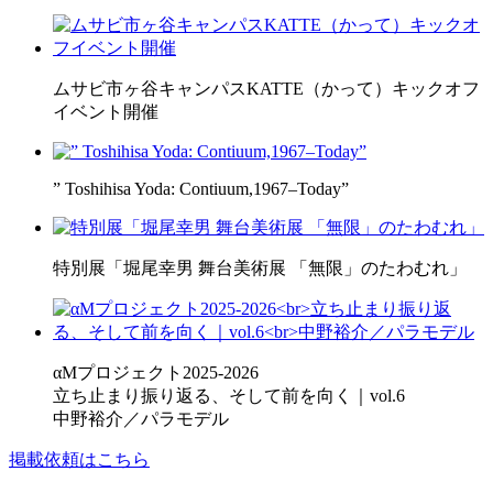
ムサビ市ヶ谷キャンパスKATTE（かって）キックオフ
イベント開催
” Toshihisa Yoda: Contiuum,1967–Today”
特別展「堀尾幸男 舞台美術展 「無限」のたわむれ」
αMプロジェクト2025-2026
立ち止まり振り返る、そして前を向く｜vol.6
中野裕介／パラモデル
掲載依頼はこちら