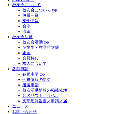
校友会について
校友会について top
役員一覧
支部情報
会則
沿革
校友会活動
校友会活動 top
卒業生・在学生支援
企画
会員特典
求人について
各種申請
各種申請 top
会員情報の変更
後援申請
校友活動情報の掲載依頼
宛名リスト／ラベル
支部用報告書／申請／届
ニュース
お問い合わせ