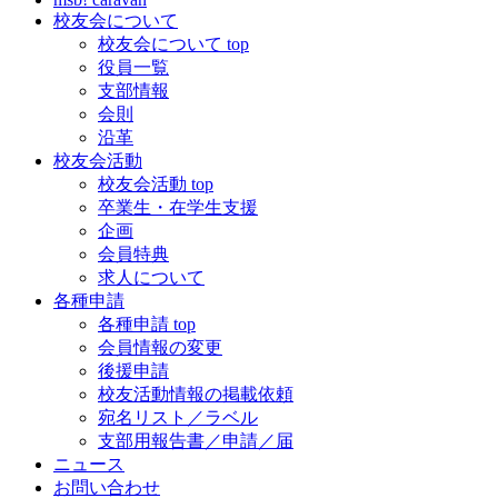
校友会について
校友会について top
役員一覧
支部情報
会則
沿革
校友会活動
校友会活動 top
卒業生・在学生支援
企画
会員特典
求人について
各種申請
各種申請 top
会員情報の変更
後援申請
校友活動情報の掲載依頼
宛名リスト／ラベル
支部用報告書／申請／届
ニュース
お問い合わせ