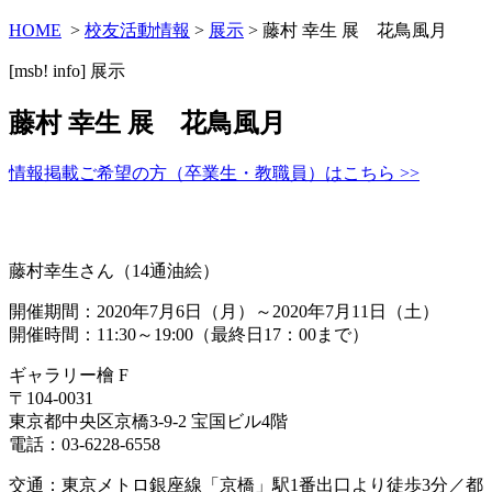
HOME
>
校友活動情報
>
展示
> 藤村 幸生 展 花鳥風月
[msb! info]
展示
藤村 幸生 展 花鳥風月
情報掲載ご希望の方（卒業生・教職員）はこちら >>
藤村幸生さん（14通油絵）
開催期間：2020年7月6日（月）～2020年7月11日（土）
開催時間：11:30～19:00（最終日17：00まで）
ギャラリー檜 F
〒104-0031
東京都中央区京橋3-9-2 宝国ビル4階
電話：03-6228-6558
交通：東京メトロ銀座線「京橋」駅1番出口より徒歩3分／都