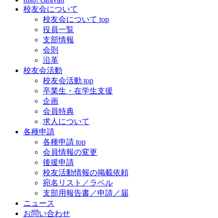
校友会について
校友会について top
役員一覧
支部情報
会則
沿革
校友会活動
校友会活動 top
卒業生・在学生支援
企画
会員特典
求人について
各種申請
各種申請 top
会員情報の変更
後援申請
校友活動情報の掲載依頼
宛名リスト／ラベル
支部用報告書／申請／届
ニュース
お問い合わせ