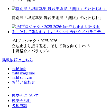
特別展「堀尾幸男 舞台美術展 「無限」のたわむれ」
αMプロジェクト2025-2026
立ち止まり振り返る、そして前を向く｜vol.6
中野裕介／パラモデル
掲載依頼はこちら
msb! info
msb! magazine
msb! caravan
お問い合わせ
校友会について
校友会活動
各種申請