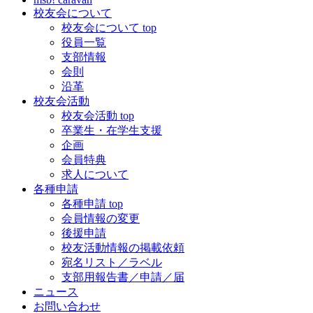
校友会について
校友会について top
役員一覧
支部情報
会則
沿革
校友会活動
校友会活動 top
卒業生・在学生支援
企画
会員特典
求人について
各種申請
各種申請 top
会員情報の変更
後援申請
校友活動情報の掲載依頼
宛名リスト／ラベル
支部用報告書／申請／届
ニュース
お問い合わせ