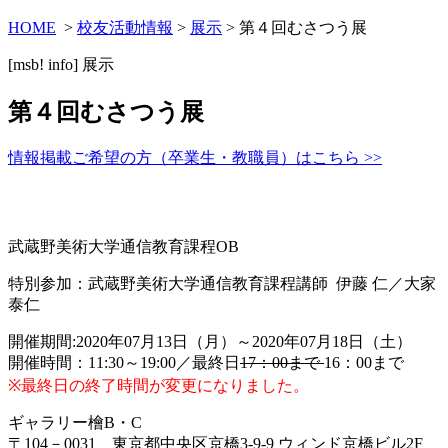
HOME
>
校友活動情報
>
展示
> 第４回むさつう展
[msb! info]
展示
第４回むさつう展
情報掲載ご希望の方（卒業生・教職員）はこちら >>
武蔵野美術大学通信教育課程OB
特別参加：武蔵野美術大学通信教育課程講師 伊藤 仁／大家
泰仁
開催期間:2020年07月13日（月）～2020年07月18日（土）
開催時間：11:30～19:00／最終日
17：00まで
16：00まで
※最終日の終了時間が変更になりました。
ギャラリー檜B・C
〒104－0031 東京都中央区京橋3-9-9 ウィンド京橋ビル2F