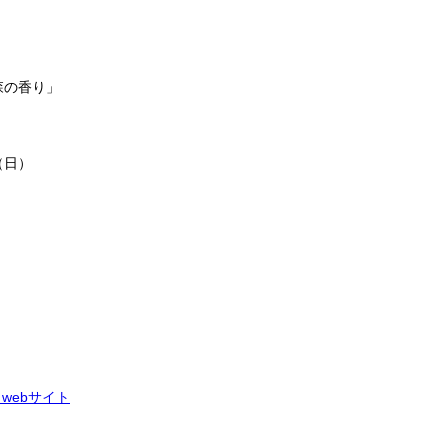
 森の香り」
（日）
webサイト