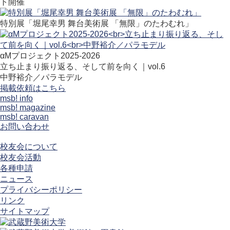
ト開催
特別展「堀尾幸男 舞台美術展 「無限」のたわむれ」
αMプロジェクト2025-2026
立ち止まり振り返る、そして前を向く｜vol.6
中野裕介／パラモデル
掲載依頼はこちら
msb! info
msb! magazine
msb! caravan
お問い合わせ
校友会について
校友会活動
各種申請
ニュース
プライバシーポリシー
リンク
サイトマップ