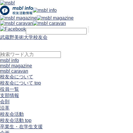
武蔵野美術大学校友会
msb! info
msb! magazine
msb! caravan
校友会について
校友会について top
役員一覧
支部情報
会則
沿革
校友会活動
校友会活動 top
卒業生・在学生支援
企画