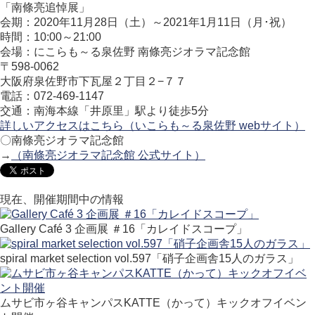
「南條亮追悼展」
会期：2020年11月28日（土）～2021年1月11日（月･祝）
時間：10:00～21:00
会場：にこらも～る泉佐野 南條亮ジオラマ記念館
〒598-0062
大阪府泉佐野市下瓦屋２丁目２−７７
電話：072-469-1147
交通：南海本線「井原里」駅より徒歩5分
詳しいアクセスはこちら（いこらも～る泉佐野 webサイト）
〇南條亮ジオラマ記念館
→
（南條亮ジオラマ記念館 公式サイト）
現在、開催期間中の情報
Gallery Café 3 企画展 ＃16「カレイドスコープ」
spiral market selection vol.597「硝子企画舎15人のガラス」
ムサビ市ヶ谷キャンパスKATTE（かって）キックオフイベン