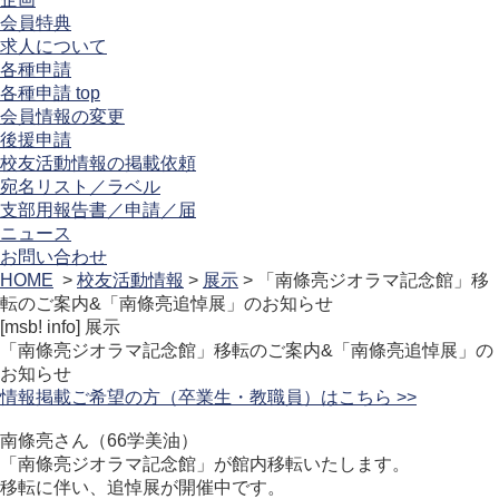
会員特典
求人について
各種申請
各種申請 top
会員情報の変更
後援申請
校友活動情報の掲載依頼
宛名リスト／ラベル
支部用報告書／申請／届
ニュース
お問い合わせ
HOME
>
校友活動情報
>
展示
> 「南條亮ジオラマ記念館」移
転のご案内&「南條亮追悼展」のお知らせ
[msb! info]
展示
「南條亮ジオラマ記念館」移転のご案内&「南條亮追悼展」の
お知らせ
情報掲載ご希望の方（卒業生・教職員）はこちら >>
南條亮さん（66学美油）
「南條亮ジオラマ記念館」が館内移転いたします。
移転に伴い、追悼展が開催中です。