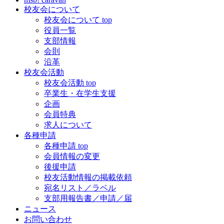
校友会について
校友会について top
役員一覧
支部情報
会則
沿革
校友会活動
校友会活動 top
卒業生・在学生支援
企画
会員特典
求人について
各種申請
各種申請 top
会員情報の変更
後援申請
校友活動情報の掲載依頼
宛名リスト／ラベル
支部用報告書／申請／届
ニュース
お問い合わせ