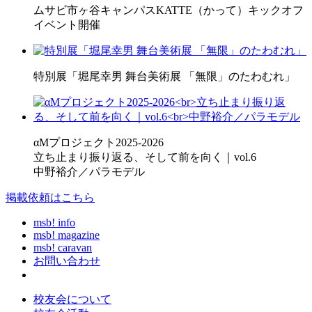
ムサビ市ヶ谷キャンパスKATTE（かって）キックオフ
イベント開催
特別展「堀尾幸男 舞台美術展 「無限」のたわむれ」
αMプロジェクト2025-2026
立ち止まり振り返る、そして前を向く｜vol.6
中野裕介／パラモデル
掲載依頼はこちら
msb! info
msb! magazine
msb! caravan
お問い合わせ
校友会について