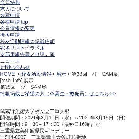
会員特典
求人について
各種申請
各種申請 top
会員情報の変更
後援申請
校友活動情報の掲載依頼
宛名リスト／ラベル
支部用報告書／申請／届
ニュース
お問い合わせ
HOME
>
校友活動情報
>
展示
> 第38回 び・SAM展
[msb! info]
展示
第38回 び・SAM展
情報掲載ご希望の方（卒業生・教職員）はこちら >>
武蔵野美術大学校友会三重支部
開催期間：2021年8月11日（水）～2021年8月15日（日）
開催時間：9：30～17：00（最終日16時まで）
三重県立美術館県民ギャラリー
〒
514-0007
三重県津市大谷町11番地