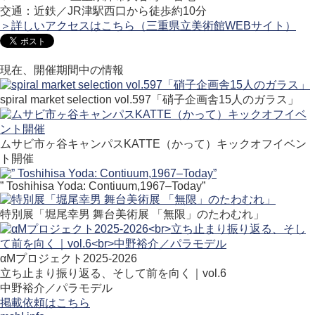
交通：近鉄／JR津駅西口から徒歩約
10分
＞詳しいアクセスはこちら（三重県立美術館WEBサイト）
現在、開催期間中の情報
spiral market selection vol.597「硝子企画舎15人のガラス」
ムサビ市ヶ谷キャンパスKATTE（かって）キックオフイベン
ト開催
” Toshihisa Yoda: Contiuum,1967–Today”
特別展「堀尾幸男 舞台美術展 「無限」のたわむれ」
αMプロジェクト2025-2026
立ち止まり振り返る、そして前を向く｜vol.6
中野裕介／パラモデル
掲載依頼はこちら