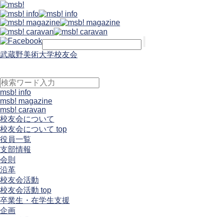
武蔵野美術大学校友会
msb! info
msb! magazine
msb! caravan
校友会について
校友会について top
役員一覧
支部情報
会則
沿革
校友会活動
校友会活動 top
卒業生・在学生支援
企画