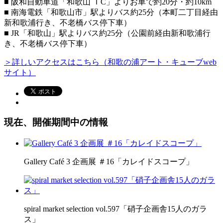
■ 阪和自動車道「和歌山 ＩC」よりお車で約20分・約10km
■ 南海電鉄「和歌山市」駅よりバス約25分（本町二丁目経由
新和歌浦行き、不老橋バス停下車）
■ JR「和歌山」駅よりバス約25分（公園前経由新和歌浦行
き、不老橋バス停下車）
＞詳しいアクセスはこちら（和歌の浦アート・キューブweb
サイト）
現在、開催期間中の情報
Gallery Café 3 企画展 ＃16「カレイドスコープ」
spiral market selection vol.597「硝子企画舎15人のガラ
ス」