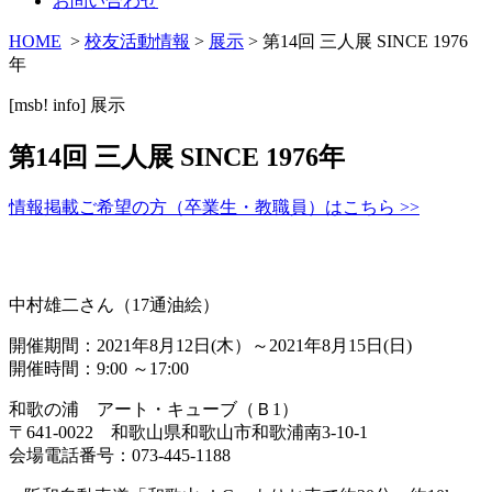
お問い合わせ
HOME
>
校友活動情報
>
展示
> 第14回 三人展 SINCE 1976
年
[msb! info]
展示
第14回 三人展 SINCE 1976年
情報掲載ご希望の方（卒業生・教職員）はこちら >>
中村雄二さん（17通油絵）
開催期間：2021年
8
月
12
日
(
木）～2021年
8
月
15
日
(
日
)
開催時間：
9:00
～
17:00
和歌の浦 アート・キューブ（Ｂ1）
〒641-0022 和歌山県和歌山市和歌浦南3-10-1
会場電話番号：
073-445-1188