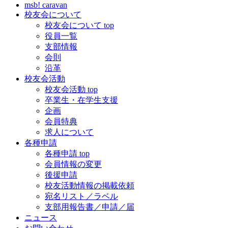
msb! caravan
校友会について
校友会について top
役員一覧
支部情報
会則
沿革
校友会活動
校友会活動 top
卒業生・在学生支援
企画
会員特典
求人について
各種申請
各種申請 top
会員情報の変更
後援申請
校友活動情報の掲載依頼
宛名リスト／ラベル
支部用報告書／申請／届
ニュース