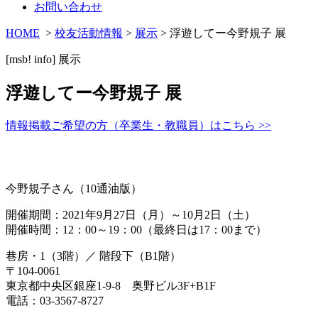
お問い合わせ
HOME
>
校友活動情報
>
展示
> 浮遊してー今野規子 展
[msb! info]
展示
浮遊してー今野規子 展
情報掲載ご希望の方（卒業生・教職員）はこちら >>
今野規子さん（10通油版）
開催期間：2021年9月27日（月）～10月2日（土）
開催時間：12：00～19：00（最終日は17：00まで）
巷房・1（3階）／ 階段下（B1階）
〒104-0061
東京都中央区銀座1-9-8 奥野ビル3F+B1F
電話：03-3567-8727