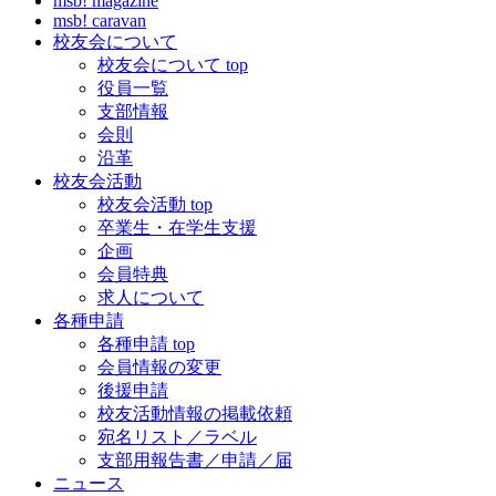
msb! magazine
msb! caravan
校友会について
校友会について top
役員一覧
支部情報
会則
沿革
校友会活動
校友会活動 top
卒業生・在学生支援
企画
会員特典
求人について
各種申請
各種申請 top
会員情報の変更
後援申請
校友活動情報の掲載依頼
宛名リスト／ラベル
支部用報告書／申請／届
ニュース