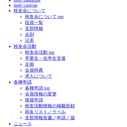
msb! magazine
msb! caravan
校友会について
校友会について top
役員一覧
支部情報
会則
沿革
校友会活動
校友会活動 top
卒業生・在学生支援
企画
会員特典
求人について
各種申請
各種申請 top
会員情報の変更
後援申請
校友活動情報の掲載依頼
宛名リスト／ラベル
支部用報告書／申請／届
ニュース