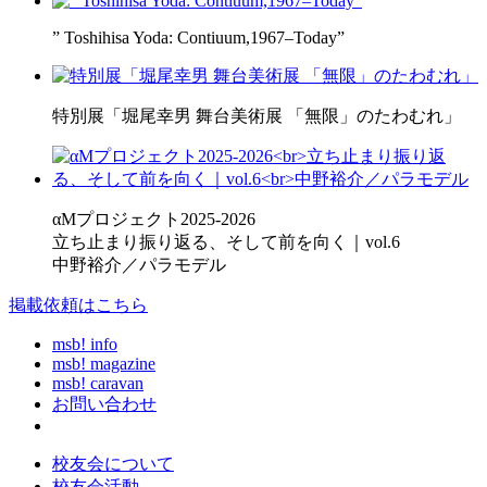
” Toshihisa Yoda: Contiuum,1967–Today”
特別展「堀尾幸男 舞台美術展 「無限」のたわむれ」
αMプロジェクト2025-2026
立ち止まり振り返る、そして前を向く｜vol.6
中野裕介／パラモデル
掲載依頼はこちら
msb! info
msb! magazine
msb! caravan
お問い合わせ
校友会について
校友会活動