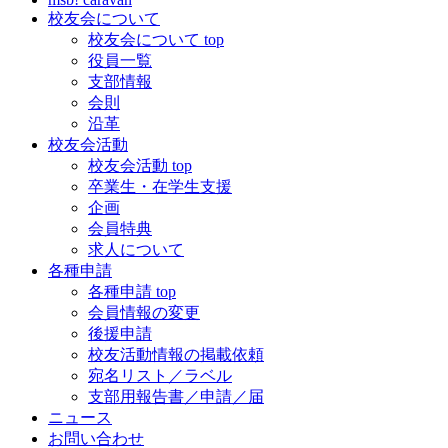
校友会について
校友会について top
役員一覧
支部情報
会則
沿革
校友会活動
校友会活動 top
卒業生・在学生支援
企画
会員特典
求人について
各種申請
各種申請 top
会員情報の変更
後援申請
校友活動情報の掲載依頼
宛名リスト／ラベル
支部用報告書／申請／届
ニュース
お問い合わせ