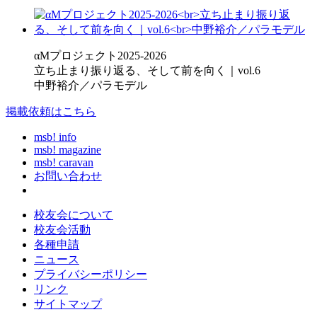
αMプロジェクト2025-2026
立ち止まり振り返る、そして前を向く｜vol.6
中野裕介／パラモデル
掲載依頼はこちら
msb! info
msb! magazine
msb! caravan
お問い合わせ
校友会について
校友会活動
各種申請
ニュース
プライバシーポリシー
リンク
サイトマップ