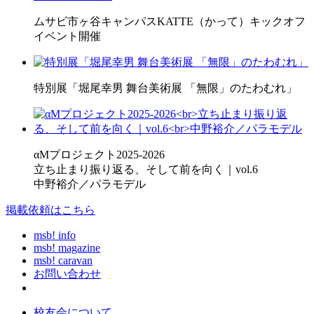
ムサビ市ヶ谷キャンパスKATTE（かって）キックオフ
イベント開催
特別展「堀尾幸男 舞台美術展 「無限」のたわむれ」
αMプロジェクト2025-2026
立ち止まり振り返る、そして前を向く｜vol.6
中野裕介／パラモデル
掲載依頼はこちら
msb! info
msb! magazine
msb! caravan
お問い合わせ
校友会について