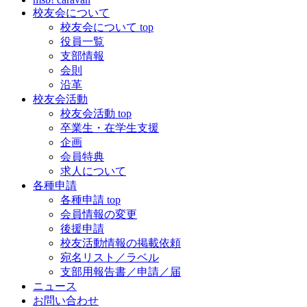
校友会について
校友会について top
役員一覧
支部情報
会則
沿革
校友会活動
校友会活動 top
卒業生・在学生支援
企画
会員特典
求人について
各種申請
各種申請 top
会員情報の変更
後援申請
校友活動情報の掲載依頼
宛名リスト／ラベル
支部用報告書／申請／届
ニュース
お問い合わせ