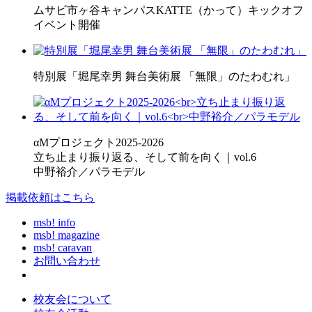
ムサビ市ヶ谷キャンパスKATTE（かって）キックオフ
イベント開催
特別展「堀尾幸男 舞台美術展 「無限」のたわむれ」
αMプロジェクト2025-2026
立ち止まり振り返る、そして前を向く｜vol.6
中野裕介／パラモデル
掲載依頼はこちら
msb! info
msb! magazine
msb! caravan
お問い合わせ
校友会について