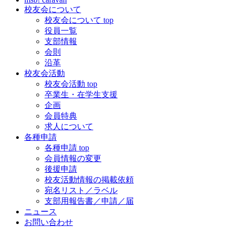
校友会について
校友会について top
役員一覧
支部情報
会則
沿革
校友会活動
校友会活動 top
卒業生・在学生支援
企画
会員特典
求人について
各種申請
各種申請 top
会員情報の変更
後援申請
校友活動情報の掲載依頼
宛名リスト／ラベル
支部用報告書／申請／届
ニュース
お問い合わせ