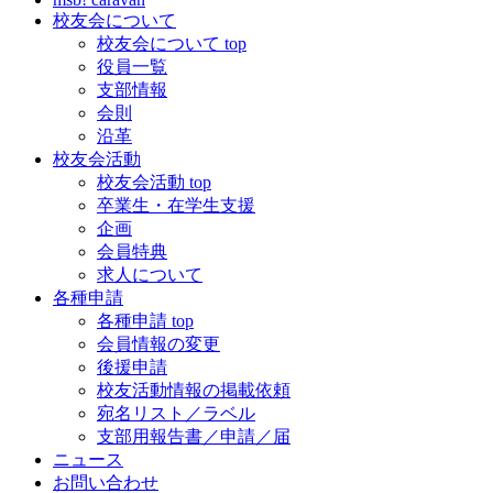
校友会について
校友会について top
役員一覧
支部情報
会則
沿革
校友会活動
校友会活動 top
卒業生・在学生支援
企画
会員特典
求人について
各種申請
各種申請 top
会員情報の変更
後援申請
校友活動情報の掲載依頼
宛名リスト／ラベル
支部用報告書／申請／届
ニュース
お問い合わせ