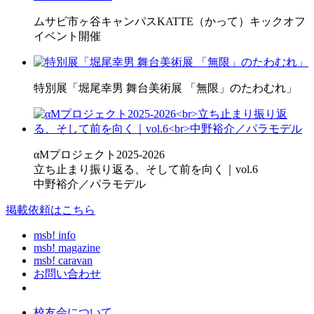
ムサビ市ヶ谷キャンパスKATTE（かって）キックオフ
イベント開催
特別展「堀尾幸男 舞台美術展 「無限」のたわむれ」
αMプロジェクト2025-2026
立ち止まり振り返る、そして前を向く｜vol.6
中野裕介／パラモデル
掲載依頼はこちら
msb! info
msb! magazine
msb! caravan
お問い合わせ
校友会について