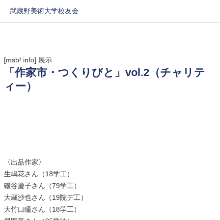
武蔵野美術大学校友会
[msb! info]
展示
「作家市・つくりびと」vol.2（チャリテ
ィー）
〈出品作家〉
生嶋花さん（18学工）
磯谷慶子さん（79学工）
大蔵沙也さん（19院デ工）
大竹口瞳さん（18学工）