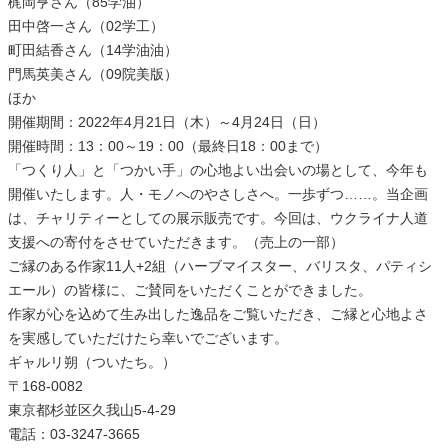
梶岡亨さん（85学油）
田中啓一さん（02学工）
町田結香さん（14学油油）
門馬英美さん（09院美版）
ほか
開催期間：2022年4月21日（木）～4月24日（日）
開催時間：13：00～19：00（最終日18：00まで）
「つくり人」と「つかい手」の心地よい出会いの場として、今年も
開催いたします。人・モノへのやさしさへ。一歩ずつ……。当企画
は、チャリティーとしての展示販売です。今回は、ウクライナ人道
支援への寄付をさせていただきます。（売上の一部）
ご縁のある作家11人+2組（ハーブマイスター、バリスタ、パティシ
エール）の皆様に、ご賛同をいただくことができました。
作家が心を込めて生み出した逸品をご覧いただき、ご縁と心地よさ
を実感していただけたら幸いでございます。
ギャルリ朔（ついたち。）
〒168-0082
東京都杉並区久我山5-4-29
電話：03-3247-3665