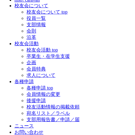
校友会について
校友会について top
役員一覧
支部情報
会則
沿革
校友会活動
校友会活動 top
卒業生・在学生支援
企画
会員特典
求人について
各種申請
各種申請 top
会員情報の変更
後援申請
校友活動情報の掲載依頼
宛名リスト／ラベル
支部用報告書／申請／届
ニュース
お問い合わせ