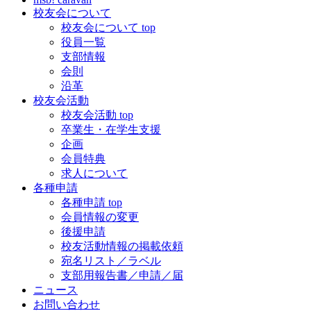
校友会について
校友会について top
役員一覧
支部情報
会則
沿革
校友会活動
校友会活動 top
卒業生・在学生支援
企画
会員特典
求人について
各種申請
各種申請 top
会員情報の変更
後援申請
校友活動情報の掲載依頼
宛名リスト／ラベル
支部用報告書／申請／届
ニュース
お問い合わせ