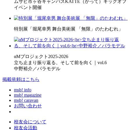
ムサビ市ヶ谷キャンパスKATTE（かって）キックオフ
イベント開催
特別展「堀尾幸男 舞台美術展 「無限」のたわむれ」
αMプロジェクト2025-2026
立ち止まり振り返る、そして前を向く｜vol.6
中野裕介／パラモデル
掲載依頼はこちら
msb! info
msb! magazine
msb! caravan
お問い合わせ
校友会について
校友会活動