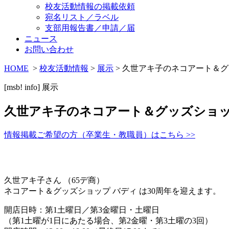
校友活動情報の掲載依頼
宛名リスト／ラベル
支部用報告書／申請／届
ニュース
お問い合わせ
HOME
>
校友活動情報
>
展示
> 久世アキ子のネコアート＆グ
[msb! info]
展示
久世アキ子のネコアート＆グッズショッ
情報掲載ご希望の方（卒業生・教職員）はこちら >>
久世アキ子さん （65デ商）
ネコアート＆グッズショップ バディ は30周年を迎えます。
開店日時：第1土曜日／第3金曜日・土曜日
（第1土曜が1日にあたる場合、第2金曜・第3土曜の3回）