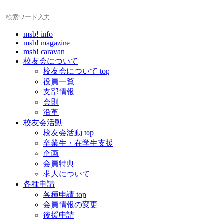
msb! info
msb! magazine
msb! caravan
校友会について
校友会について top
役員一覧
支部情報
会則
沿革
校友会活動
校友会活動 top
卒業生・在学生支援
企画
会員特典
求人について
各種申請
各種申請 top
会員情報の変更
後援申請