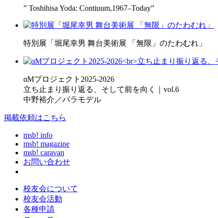
” Toshihisa Yoda: Contiuum,1967–Today”
特別展「堀尾幸男 舞台美術展 「無限」のたわむれ」
αMプロジェクト2025-2026
立ち止まり振り返る、そして前を向く｜vol.6
中野裕介／パラモデル
掲載依頼はこちら
msb! info
msb! magazine
msb! caravan
お問い合わせ
校友会について
校友会活動
各種申請