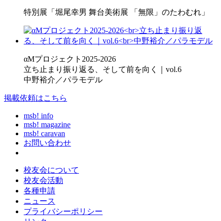
特別展「堀尾幸男 舞台美術展 「無限」のたわむれ」
αMプロジェクト2025-2026
立ち止まり振り返る、そして前を向く｜vol.6
中野裕介／パラモデル
掲載依頼はこちら
msb! info
msb! magazine
msb! caravan
お問い合わせ
校友会について
校友会活動
各種申請
ニュース
プライバシーポリシー