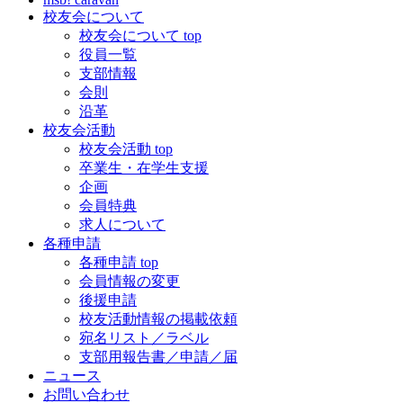
校友会について
校友会について top
役員一覧
支部情報
会則
沿革
校友会活動
校友会活動 top
卒業生・在学生支援
企画
会員特典
求人について
各種申請
各種申請 top
会員情報の変更
後援申請
校友活動情報の掲載依頼
宛名リスト／ラベル
支部用報告書／申請／届
ニュース
お問い合わせ