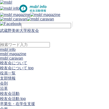
武蔵野美術大学校友会
msb! info
msb! magazine
msb! caravan
校友会について
校友会について top
役員一覧
支部情報
会則
沿革
校友会活動
校友会活動 top
卒業生・在学生支援
企画