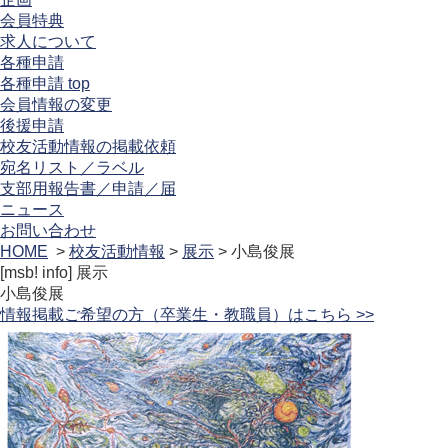
会員特典
求人について
各種申請
各種申請 top
会員情報の変更
後援申請
校友活動情報の掲載依頼
宛名リスト／ラベル
支部用報告書／申請／届
ニュース
お問い合わせ
HOME
>
校友活動情報
>
展示
> 小島俊展
[msb! info]
展示
小島俊展
情報掲載ご希望の方（卒業生・教職員）はこちら >>