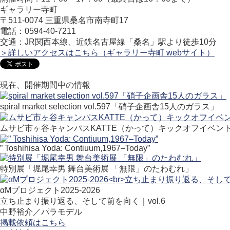
ギャラリー寺町
〒511
-0074
三重県桑名市南寺町17
電話：0594-40-7211
交通：JR関西本線、近鉄名古屋線「桑名」駅より徒歩10分
＞詳しいアクセスはこちら（ギャラリー寺町 webサイト）
現在、開催期間中の情報
spiral market selection vol.597「硝子企画舎15人のガラス」
ムサビ市ヶ谷キャンパスKATTE（かって）キックオフイベン
” Toshihisa Yoda: Contiuum,1967–Today”
特別展「堀尾幸男 舞台美術展 「無限」のたわむれ」
αMプロジェクト2025-2026
立ち止まり振り返る、そして前を向く｜vol.6
中野裕介／パラモデル
掲載依頼はこちら