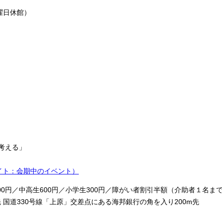
火曜日休館）
考える」
イト：会期中のイベント）
00円／中高生600円／小学生300円／障がい者割引半額（介助者１名ま
 国道330号線「上原」交差点にある海邦銀行の角を入り200m先
）