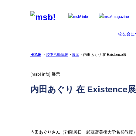
校友会に
HOME
>
校友活動情報
>
展示
> 内田あぐり 在 Existence展
[msb! info]
展示
内田あぐり 在 Existence展
内田あぐりさん（74院美日・武蔵野美術大学名誉教授