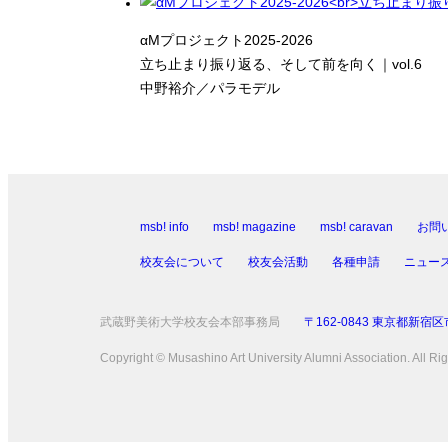
αMプロジェクト2025-2026
立ち止まり振り返る、そして前を向く｜vol.6
中野裕介／パラモデル
msb! info
msb! magazine
msb! caravan
お問
校友会について
校友会活動
各種申請
ニュー
武蔵野美術大学校友会本部事務局
〒162-0843 東京都新宿
Copyright © Musashino Art University Alumni Association. All Ri