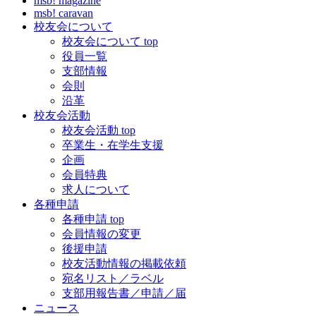
msb! magazine
msb! caravan
校友会について
校友会について top
役員一覧
支部情報
会則
沿革
校友会活動
校友会活動 top
卒業生・在学生支援
企画
会員特典
求人について
各種申請
各種申請 top
会員情報の変更
後援申請
校友活動情報の掲載依頼
宛名リスト／ラベル
支部用報告書／申請／届
ニュース