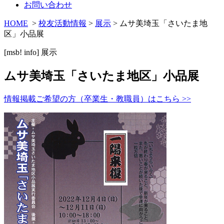
お問い合わせ
HOME
>
校友活動情報
>
展示
> ムサ美埼玉「さいたま地
区」小品展
[msb! info]
展示
ムサ美埼玉「さいたま地区」小品展
情報掲載ご希望の方（卒業生・教職員）はこちら >>