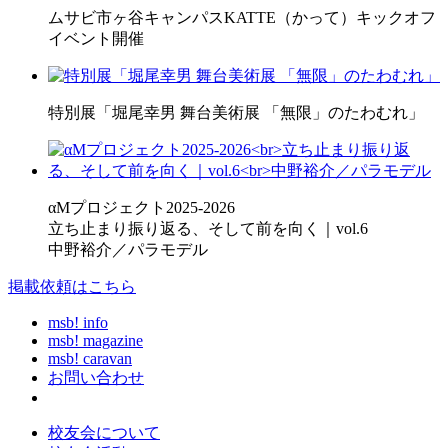
ムサビ市ヶ谷キャンパスKATTE（かって）キックオフ
イベント開催
特別展「堀尾幸男 舞台美術展 「無限」のたわむれ」
αMプロジェクト2025-2026
立ち止まり振り返る、そして前を向く｜vol.6
中野裕介／パラモデル
掲載依頼はこちら
msb! info
msb! magazine
msb! caravan
お問い合わせ
校友会について