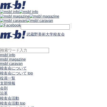
武蔵野美術大学校友会
msb! info
msb! magazine
msb! caravan
校友会について
校友会について top
役員一覧
支部情報
会則
沿革
校友会活動
校友会活動 top