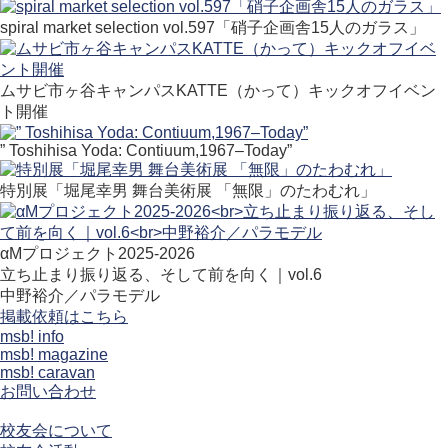
spiral market selection vol.597「硝子企画舎15人のガラス」
ムサビ市ヶ谷キャンパスKATTE（かって）キックオフイベン
ト開催
” Toshihisa Yoda: Contiuum,1967–Today”
特別展「堀尾幸男 舞台美術展 「無限」のたわむれ」
αMプロジェクト2025-2026
立ち止まり振り返る、そして前を向く｜vol.6
中野裕介／パラモデル
掲載依頼はこちら
msb! info
msb! magazine
msb! caravan
お問い合わせ
校友会について