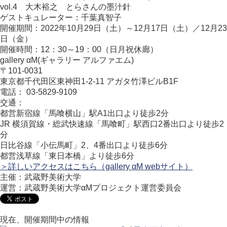
vol.4 大木裕之 とらさんの墨汁針
ゲストキュレーター：千葉真智子
開催期間：2022年10月29日（土）～12月17日（土）／12月23
日（金）
開催時間：12：30～19：00（日月祝休廊）
gallery αM(ギャラリー アルファエム)
〒101-0031
東京都千代田区東神田1-2-11 アガタ竹澤ビルB1F
電話： 03-5829-9109
交通：
都営新宿線「馬喰横山」駅A1出口より徒歩2分
JR 横須賀線・総武快速線「馬喰町」駅西口2番出口より徒歩2
分
日比谷線「小伝馬町」2、4番出口より徒歩6分
都営浅草線「東日本橋」より徒歩6分
＞詳しいアクセスはこちら（gallery αM webサイト）
主催：武蔵野美術大学
運営：武蔵野美術大学αMプロジェクト運営委員会
現在、開催期間中の情報