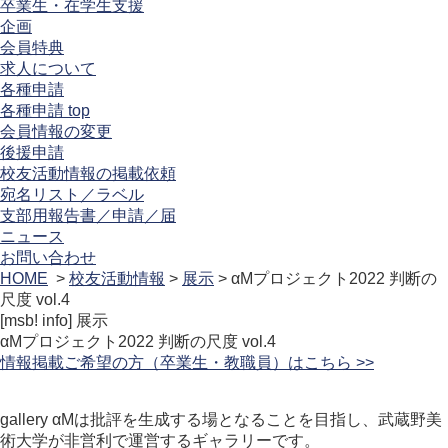
卒業生・在学生支援
企画
会員特典
求人について
各種申請
各種申請 top
会員情報の変更
後援申請
校友活動情報の掲載依頼
宛名リスト／ラベル
支部用報告書／申請／届
ニュース
お問い合わせ
HOME
>
校友活動情報
>
展示
> αMプロジェクト2022 判断の
尺度 vol.4
[msb! info]
展示
αMプロジェクト2022 判断の尺度 vol.4
情報掲載ご希望の方（卒業生・教職員）はこちら >>
gallery αMは批評を生成する場となることを目指し、武蔵野美
術大学が非営利で運営するギャラリーです。