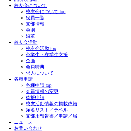
校友会について
校友会について top
役員一覧
支部情報
会則
沿革
校友会活動
校友会活動 top
卒業生・在学生支援
企画
会員特典
求人について
各種申請
各種申請 top
会員情報の変更
後援申請
校友活動情報の掲載依頼
宛名リスト／ラベル
支部用報告書／申請／届
ニュース
お問い合わせ