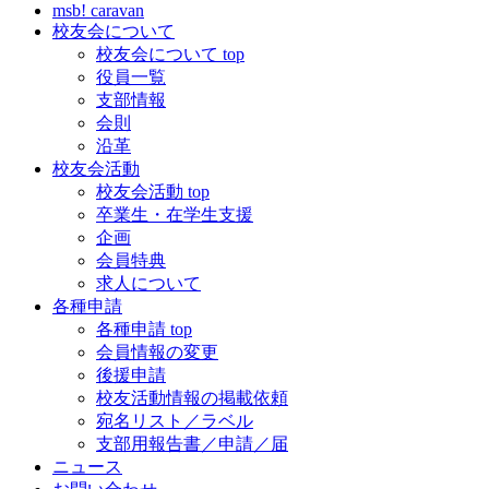
msb! caravan
校友会について
校友会について top
役員一覧
支部情報
会則
沿革
校友会活動
校友会活動 top
卒業生・在学生支援
企画
会員特典
求人について
各種申請
各種申請 top
会員情報の変更
後援申請
校友活動情報の掲載依頼
宛名リスト／ラベル
支部用報告書／申請／届
ニュース