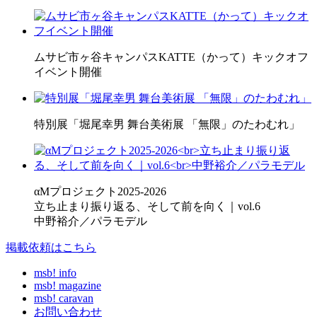
ムサビ市ヶ谷キャンパスKATTE（かって）キックオフ
イベント開催
特別展「堀尾幸男 舞台美術展 「無限」のたわむれ」
αMプロジェクト2025-2026
立ち止まり振り返る、そして前を向く｜vol.6
中野裕介／パラモデル
掲載依頼はこちら
msb! info
msb! magazine
msb! caravan
お問い合わせ