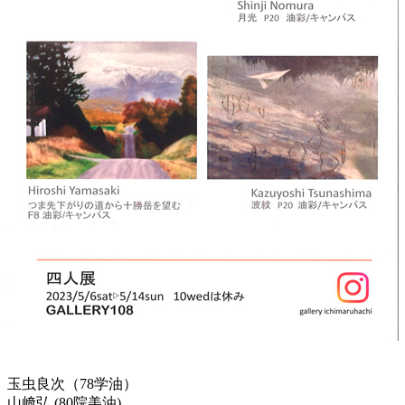
玉虫良次（78学油）
山﨑弘 (80院美油)