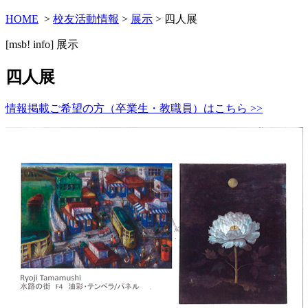
HOME
>
校友活動情報
>
展示
> 四人展
[msb! info]
展示
四人展
情報掲載ご希望の方（卒業生・教職員）はこちら >>