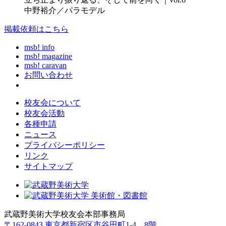
中野裕介／パラモデル
掲載依頼はこちら
msb! info
msb! magazine
msb! caravan
お問い合わせ
校友会について
校友会活動
各種申請
ニュース
プライバシーポリシー
リンク
サイトマップ
武蔵野美術大学校友会本部事務局
〒162-0843 東京都新宿区市谷田町1-4 8階