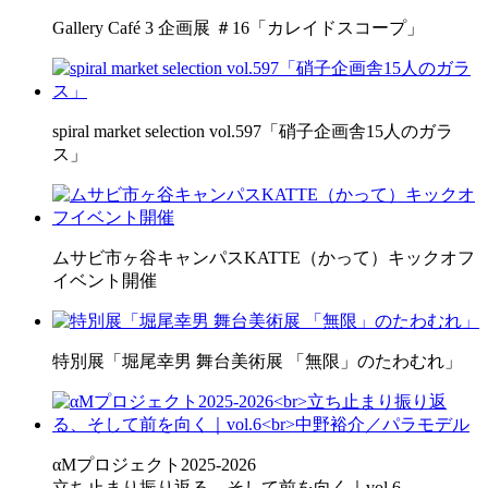
Gallery Café 3 企画展 ＃16「カレイドスコープ」
spiral market selection vol.597「硝子企画舎15人のガラ
ス」
ムサビ市ヶ谷キャンパスKATTE（かって）キックオフ
イベント開催
特別展「堀尾幸男 舞台美術展 「無限」のたわむれ」
αMプロジェクト2025-2026
立ち止まり振り返る、そして前を向く｜vol.6