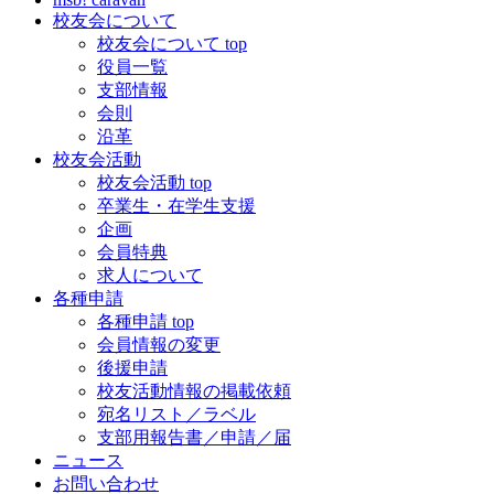
校友会について
校友会について top
役員一覧
支部情報
会則
沿革
校友会活動
校友会活動 top
卒業生・在学生支援
企画
会員特典
求人について
各種申請
各種申請 top
会員情報の変更
後援申請
校友活動情報の掲載依頼
宛名リスト／ラベル
支部用報告書／申請／届
ニュース
お問い合わせ