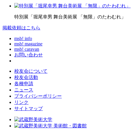
特別展「堀尾幸男 舞台美術展 「無限」のたわむれ」
掲載依頼はこちら
msb! info
msb! magazine
msb! caravan
お問い合わせ
校友会について
校友会活動
各種申請
ニュース
プライバシーポリシー
リンク
サイトマップ