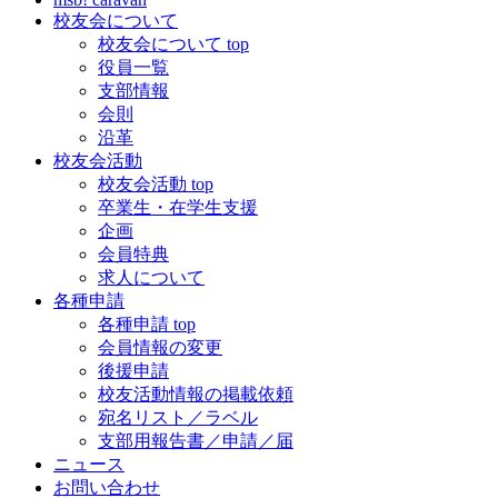
校友会について
校友会について top
役員一覧
支部情報
会則
沿革
校友会活動
校友会活動 top
卒業生・在学生支援
企画
会員特典
求人について
各種申請
各種申請 top
会員情報の変更
後援申請
校友活動情報の掲載依頼
宛名リスト／ラベル
支部用報告書／申請／届
ニュース
お問い合わせ