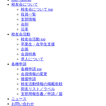
校友会について
校友会について top
役員一覧
支部情報
会則
沿革
校友会活動
校友会活動 top
卒業生・在学生支援
企画
会員特典
求人について
各種申請
各種申請 top
会員情報の変更
後援申請
校友活動情報の掲載依頼
宛名リスト／ラベル
支部用報告書／申請／届
ニュース
お問い合わせ