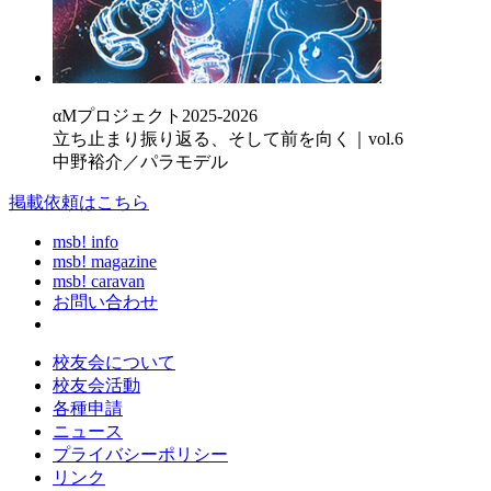
αMプロジェクト2025-2026
立ち止まり振り返る、そして前を向く｜vol.6
中野裕介／パラモデル
掲載依頼はこちら
msb! info
msb! magazine
msb! caravan
お問い合わせ
校友会について
校友会活動
各種申請
ニュース
プライバシーポリシー
リンク