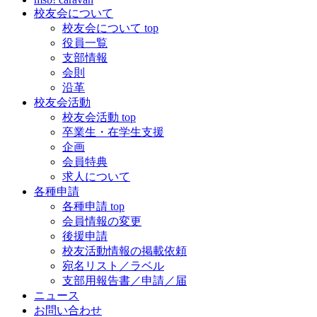
校友会について
校友会について top
役員一覧
支部情報
会則
沿革
校友会活動
校友会活動 top
卒業生・在学生支援
企画
会員特典
求人について
各種申請
各種申請 top
会員情報の変更
後援申請
校友活動情報の掲載依頼
宛名リスト／ラベル
支部用報告書／申請／届
ニュース
お問い合わせ