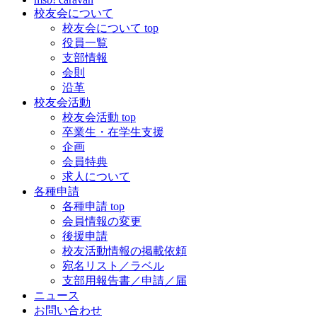
校友会について
校友会について top
役員一覧
支部情報
会則
沿革
校友会活動
校友会活動 top
卒業生・在学生支援
企画
会員特典
求人について
各種申請
各種申請 top
会員情報の変更
後援申請
校友活動情報の掲載依頼
宛名リスト／ラベル
支部用報告書／申請／届
ニュース
お問い合わせ