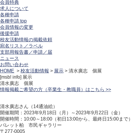
会員特典
求人について
各種申請
各種申請 top
会員情報の変更
後援申請
校友活動情報の掲載依頼
宛名リスト／ラベル
支部用報告書／申請／届
ニュース
お問い合わせ
HOME
>
校友活動情報
>
展示
> 清水廣志 個展
[msb! info]
展示
清水廣志 個展
情報掲載ご希望の方（卒業生・教職員）はこちら >>
清水廣志さん（14通油絵）
開催期間：2023年9月18日（月）～2023年9月22日（金）
開催時間：10:00～18:00（初日13:00から、最終日15:00まで）
パレット柏 市民ギャラリー
〒277-0005