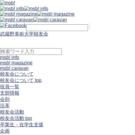
武蔵野美術大学校友会
msb! info
msb! magazine
msb! caravan
校友会について
校友会について top
役員一覧
支部情報
会則
沿革
校友会活動
校友会活動 top
卒業生・在学生支援
企画