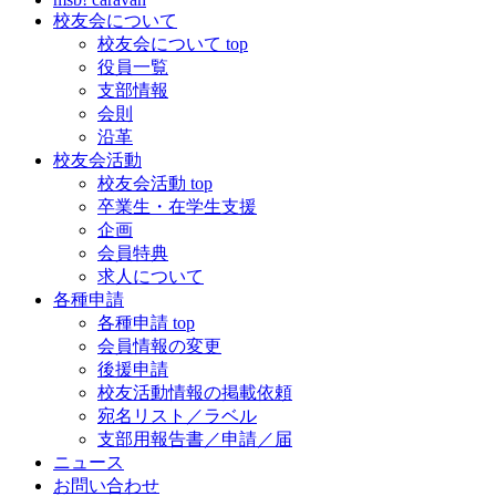
校友会について
校友会について top
役員一覧
支部情報
会則
沿革
校友会活動
校友会活動 top
卒業生・在学生支援
企画
会員特典
求人について
各種申請
各種申請 top
会員情報の変更
後援申請
校友活動情報の掲載依頼
宛名リスト／ラベル
支部用報告書／申請／届
ニュース
お問い合わせ