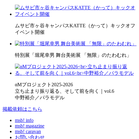
ムサビ市ヶ谷キャンパスKATTE（かって）キックオフ
イベント開催
特別展「堀尾幸男 舞台美術展 「無限」のたわむれ」
αMプロジェクト2025-2026
立ち止まり振り返る、そして前を向く｜vol.6
中野裕介／パラモデル
掲載依頼はこちら
msb! info
msb! magazine
msb! caravan
お問い合わせ